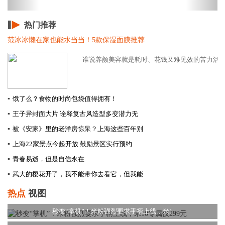
热门推荐
范冰冰懒在家也能水当当！5款保湿面膜推荐
谁说养颜美容就是耗时、花钱又难见效的苦力活！其
▪
饿了么？食物的时尚包袋值得拥有！
▪
王子异封面大片 诠释复古风造型多变潜力无
▪
被《安家》里的老洋房惊呆？上海这些百年别
▪
上海22家景点今起开放 鼓励景区实行预约
▪
青春易逝，但是自信永在
▪
武大的樱花开了，我不能带你去看它，但我能
热点
视图
秒变“掌机”！米粉强烈要求手柄上线，米1