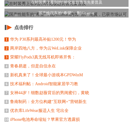
在时装秀上看到的9种化妆趋势首先要普及
国产性能车的“希望”，配Alcantar
点击排行
华为 P30系列最高补贴1200元！华为
1
两岸四地八方，华为云WeLink保障企业
2
荣耀FlyPods3真无线耳机即将开售：
3
青春易逝，但是自信永在
4
新机真来了！全球最小游戏本GPDWinM
5
技术福利帖：Android智能家居学习教
6
女神44岁！细数赵薇背后的男闺蜜们，黄晓
7
鲁南制药：全方位构建“互联网+”营销新生
8
​优衣库LifeWear服适人生 宅出全
9
iPhone电池寿命缩短？苹果官方透露损
10