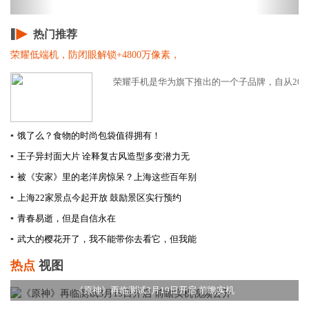
热门推荐
荣耀低端机，防闭眼解锁+4800万像素，
荣耀手机是华为旗下推出的一个子品牌，自从2013年
▪
饿了么？食物的时尚包袋值得拥有！
▪
王子异封面大片 诠释复古风造型多变潜力无
▪
被《安家》里的老洋房惊呆？上海这些百年别
▪
上海22家景点今起开放 鼓励景区实行预约
▪
青春易逝，但是自信永在
▪
武大的樱花开了，我不能带你去看它，但我能
热点
视图
《原神》再临测试3月19日开启 前瞻实机