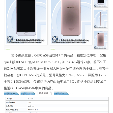
如今进到主题，OPPO A59s是2017年的商品，精准定位中档，配用
cpu主频为1.5GHz的MTK MT6750CPU，加上4 32G运行内存。前不久工
信部网站曝出出全新升级一批根据入网许可证申请办理的手机上，在其中
就会有一款OPPO A59s的弟兄，型号规格为A59st。A59st一样配用了cpu
主频为1.5GHzCPU，仅仅运行内存由4g变成了3G，而这个商品则变成了
接近OPPO A59和A59s中间的商品。