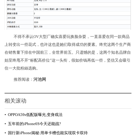
不得不承认OV大型厂确实喜爱玩换脸杂耍，一直喜爱在同一款商品
上转变出一些花式，也许这也是她们取得成功的要素。终究这两个生产商
在销售量下排在中国前三，全世界前五。只遗憾的是，这两个知名品牌自
始至终甩不开“标配高价位”这一头衔，假如价钱再低一些，坚信又会吸引
住一大批粉絲选购。
推荐阅读：
河池网
相关滚动
▪
OPPOA59s低配版曝光,变身戏法
▪
五年前的iPhone6S今天还能战?
▪
国行新iPhone揭秘:用单卡槽也能实现双卡双待