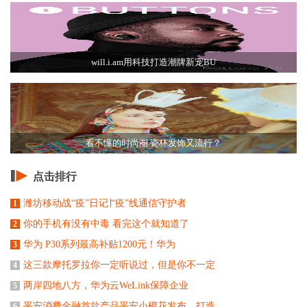
will.i.am用科技打造潮牌新宠BU
看不懂的时尚圈 瓷杯发饰又流行？
点击排行
潍坊移动战“疫”日记∣“疫”线通信守护者
1
你的手机有没有中毒 看完这个就知道了
2
华为 P30系列最高补贴1200元！华为
3
这三款摩托罗拉你一定听说过，但是你不一定
4
两岸四地八方，华为云WeLink保障企业
5
平安消费金融首款产品平安小橙花发布，打造
6