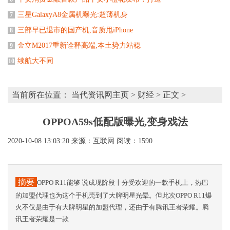
三星GalaxyA8金属机曝光:超薄机身
7
三部早已退市的国产机,音质甩iPhone
8
金立M2017重新诠释高端,本土势力站稳
9
续航大不同
10
当前所在位置：
当代资讯网主页
>
财经
> 正文 >
OPPOA59s低配版曝光,变身戏法
2020-10-08 13:03:20
来源：互联网
阅读：1590
摘要
OPPO R11能够 说成现阶段十分受欢迎的一款手机上，热巴
的加盟代理也为这个手机壳到了大牌明星光晕。但此次OPPO R11爆
火不仅是由于有大牌明星的加盟代理，还由于有腾讯王者荣耀。腾
讯王者荣耀是一款