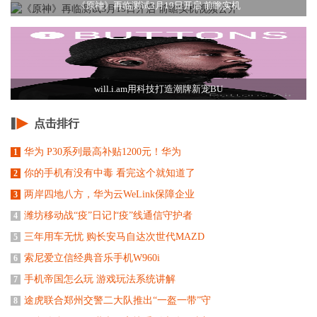
《原神》再临测试3月19日开启 前瞻实机
will.i.am用科技打造潮牌新宠BU
点击排行
华为 P30系列最高补贴1200元！华为
1
你的手机有没有中毒 看完这个就知道了
2
两岸四地八方，华为云WeLink保障企业
3
潍坊移动战“疫”日记∣“疫”线通信守护者
4
三年用车无忧 购长安马自达次世代MAZD
5
索尼爱立信经典音乐手机W960i
6
手机帝国怎么玩 游戏玩法系统讲解
7
途虎联合郑州交警二大队推出“一盔一带”守
8