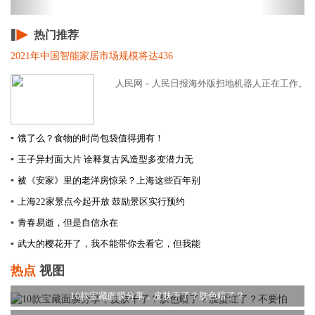
热门推荐
2021年中国智能家居市场规模将达436
人民网－人民日报海外版扫地机器人正在工作。 图
▪
饿了么？食物的时尚包袋值得拥有！
▪
王子异封面大片 诠释复古风造型多变潜力无
▪
被《安家》里的老洋房惊呆？上海这些百年别
▪
上海22家景点今起开放 鼓励景区实行预约
▪
青春易逝，但是自信永在
▪
武大的樱花开了，我不能带你去看它，但我能
热点
视图
10款宝藏面膜分享，皮肤干了？肤色暗了？