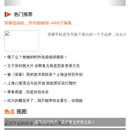
热门推荐
荣耀低端机，防闭眼解锁+4800万像素，
荣耀手机是华为旗下推出的一个子品牌，自从2013年
▪
饿了么？食物的时尚包袋值得拥有！
▪
王子异封面大片 诠释复古风造型多变潜力无
▪
被《安家》里的老洋房惊呆？上海这些百年别
▪
上海22家景点今起开放 鼓励景区实行预约
▪
青春易逝，但是自信永在
▪
武大的樱花开了，我不能带你去看它，但我能
热点
视图
买不起的安卓，是否重走苹果之路？