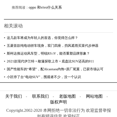
推荐阅读：
oppo 和vivo什么关系
相关滚动
▪
这几款车将成为年轻人的首选，你觉得怎么样？
▪
五菱首款纯电动轿车现身，双门四座，挡风遮雨买菜代步神器
▪
斯柯达推运动风车型，明锐RS iV，能否重塑品牌形象？
▪
2021款现代伊兰特 + ​敞篷探歌上市 + 底盘比SUV还高的911
▪
国产性能车的“希望”，配Alcantara内饰+原厂尾翼，已获市场认可
▪
小区停了台“电动SUV”，围观者不少，没一个认识
关于我们
联系我们
老版地图
网站地图
-
-
-
-
版权声明
Copyright.2002-2020 本网拒绝一切非法行为 欢迎监督举报
如有错误信息 欢迎纠正