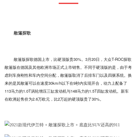
敞篷探歌
敞篷版探歌德国上市，比硬顶版贵30%。3月20日，大众T-ROC探歌
敞篷版在德国及其他欧洲市场正式上市销售。不同于硬顶版的是，由于考
虑到车身刚性和车内空间分配，敞篷版取消了后排车门以及四驱系统。换
来的是其敞篷可以在速度30km/h以下在9秒内实现开合，动力上配备了
113马力的1.0T涡轮增压三缸发动机与148马力的1.5T四缸发动机。新车
在欧洲起售价为2.6万欧元，比2万起的硬顶版贵了30%。