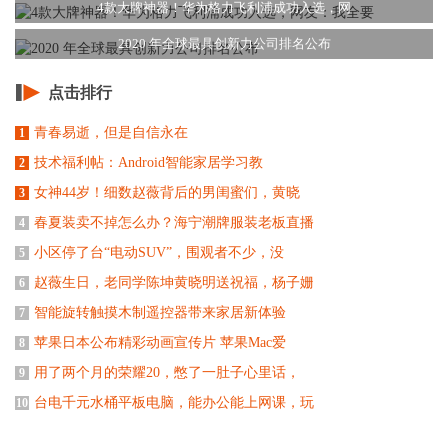
4款大牌神器！华为格力飞利浦成功入选，网
2020 年全球最具创新力公司排名公布
点击排行
青春易逝，但是自信永在
1
技术福利帖：Android智能家居学习教
2
女神44岁！细数赵薇背后的男闺蜜们，黄晓
3
春夏装卖不掉怎么办？海宁潮牌服装老板直播
4
小区停了台“电动SUV”，围观者不少，没
5
赵薇生日，老同学陈坤黄晓明送祝福，杨子姗
6
智能旋转触摸木制遥控器带来家居新体验
7
苹果日本公布精彩动画宣传片 苹果Mac爱
8
用了两个月的荣耀20，憋了一肚子心里话，
9
台电千元水桶平板电脑，能办公能上网课，玩
10