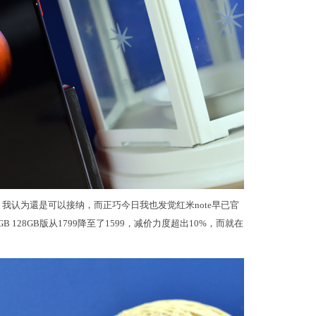
我认为還是可以接纳，而正巧今日我也发觉红米note早已官
B 128GB版从1799降至了1599，减价力度超出10%，而就在