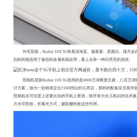
外壳层面，Redmi 10X 5G有着深海蓝、凝夜紫、星露白、珑
别的则都选用了修容的金属表面处理，看上去有一种闪亮亮的觉得。
照相机层面Redmi 10X 5G选用的是4800万清晰度主摄，
计方案，做为一款精准定位1500挡位的5G而言，那样的配备应当算
照相机在可玩度上还要比别的手机上更强，除开有大伙儿熟识的法术换
片水印照相，长曝光方式，摄影棚特效这些作用。