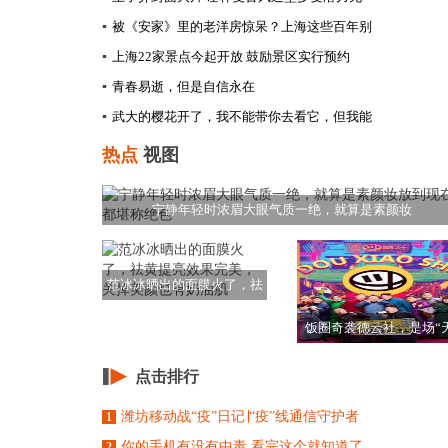
▪
被《安家》里的老洋房惊呆？上海这些百年别
▪
上海22家景点今起开放 鼓励景区实行预约
▪
青春易逝，但是自信永在
▪
武大的樱花开了，我不能带你去看它，但我能
热点
视图
宁静年轻时浓眉大眼气质一绝，就算是素颜妆
范冰冰晒出的面膜火了，祛
黄提亮效果完美，
饭圈奇袭德云社，是场“
劫”，也是机会
点击排行
潍坊移动战“疫”日记∣“疫”线通信守护者
1
你的手机有没有中毒 看完这个就知道了
2