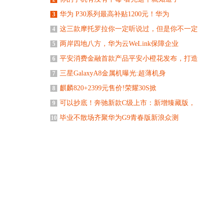
华为 P30系列最高补贴1200元！华为
3
这三款摩托罗拉你一定听说过，但是你不一定
4
两岸四地八方，华为云WeLink保障企业
5
平安消费金融首款产品平安小橙花发布，打造
6
三星GalaxyA8金属机曝光:超薄机身
7
麒麟820+2399元售价!荣耀30S掀
8
可以抄底！奔驰新款C级上市：新增臻藏版，
9
毕业不散场齐聚华为G9青春版新浪众测
10