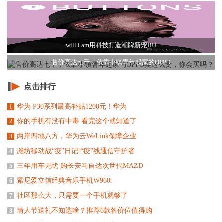
will.i.am用科技打造潮牌新宠BU
售价高达七千，依靠小镇青年起家的OPPO
点击排行
华为 P30系列最高补贴1200元！华为
1
你的手机有没有中毒 看完这个就知道了
2
两岸四地八方，华为云WeLink保障企业
3
潍坊移动战“疫”日记∣“疫”线通信守护者
4
三年用车无忧 购长安马自达次世代MAZD
5
索尼爱立信经典音乐手机W960i
6
社区那么大，只需要一个手机就够了
7
情人节送礼不知选啥？推荐6款各价位值得购
8