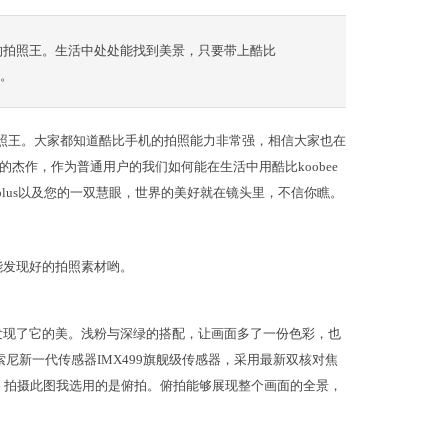
机中的拍照王。生活中处处能找到美景，只要带上酷比
瞧。
机中的拍照王。大家都知道酷比手机的拍照能力非常强，相信大家也在
杰作，作为普通用户的我们如何能在生活中用酷比koobee
F2 plus以及您的一双慧眼，世界的美好就在镜头里，不信你瞧。
能发现好的拍照素材哟。
发现了它的美。浅粉与深绿的搭配，让画面多了一份色彩，也
头采用索尼新一代传感器IMX499旗舰级传感器，采用最新双核对焦
升。拍摄此图我选用的是俯拍。俯拍能够展现整个画面的全景，