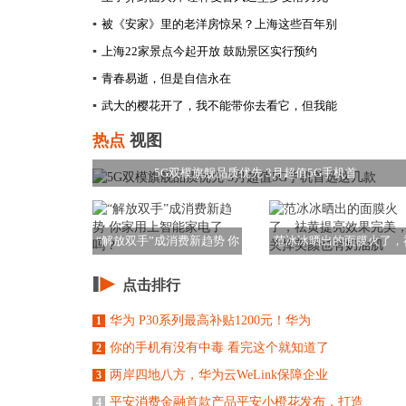
▪
被《安家》里的老洋房惊呆？上海这些百年别
▪
上海22家景点今起开放 鼓励景区实行预约
▪
青春易逝，但是自信永在
▪
武大的樱花开了，我不能带你去看它，但我能
热点
视图
5G双模旗舰品质优先 3月超值5G手机首
“解放双手”成消费新趋势 你
范冰冰晒出的面膜火了，
家用上智能家
黄提亮效果完美，
点击排行
华为 P30系列最高补贴1200元！华为
1
你的手机有没有中毒 看完这个就知道了
2
两岸四地八方，华为云WeLink保障企业
3
平安消费金融首款产品平安小橙花发布，打造
4