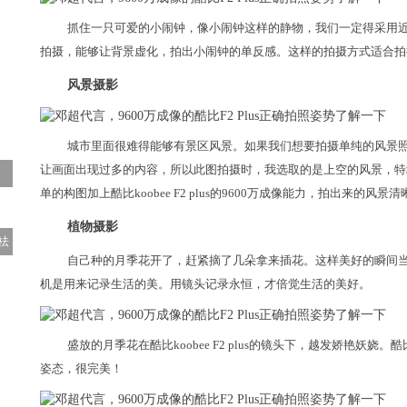
抓住一只可爱的小闹钟，像小闹钟这样的静物，我们一定得采用近距离拍
拍摄，能够让背景虚化，拍出小闹钟的单反感。这样的拍摄方式适合拍
风景摄影
城市里面很难得能够有景区风景。如果我们想要拍摄单纯的风景
让画面出现过多的内容，所以此图拍摄时，我选取的是上空的风景，特
单的构图加上酷比koobee F2 plus的9600万成像能力，拍出来
植物摄影
祛
自己种的月季花开了，赶紧摘了几朵拿来插花。这样美好的瞬间当然要用
机是用来记录生活的美。用镜头记录永恒，才倍觉生活的美好。
盛放的月季花在酷比koobee F2 plus的镜头下，越发娇艳妖娆。酷比
姿态，很完美！