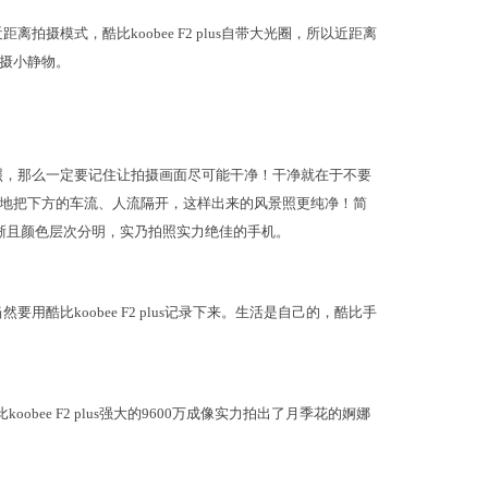
摄模式，酷比koobee F2 plus自带大光圈，所以近距离
摄小静物。
照，那么一定要记住让拍摄画面尽可能干净！干净就在于不要
地把下方的车流、人流隔开，这样出来的风景照更纯净！简
的风景清晰且颜色层次分明，实乃拍照实力绝佳的手机。
酷比koobee F2 plus记录下来。生活是自己的，酷比手
koobee F2 plus强大的9600万成像实力拍出了月季花的婀娜