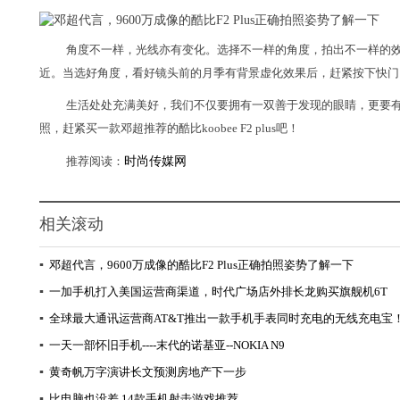
角度不一样，光线亦有变化。选择不一样的角度，拍出不一样的
近。当选好角度，看好镜头前的月季有背景虚化效果后，赶紧按下快门
生活处处充满美好，我们不仅要拥有一双善于发现的眼睛，更要
照，赶紧买一款邓超推荐的酷比koobee F2 plus吧！
推荐阅读：
时尚传媒网
相关滚动
▪
邓超代言，9600万成像的酷比F2 Plus正确拍照姿势了解一下
▪
一加手机打入美国运营商渠道，时代广场店外排长龙购买旗舰机6T
▪
全球最大通讯运营商AT&T推出一款手机手表同时充电的无线充电宝
▪
一天一部怀旧手机----末代的诺基亚--NOKIA N9
▪
黄奇帆万字演讲长文预测房地产下一步
▪
比电脑也没差 14款手机射击游戏推荐