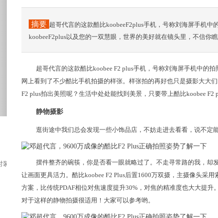
摘要
超哥代言的这款酷比koobeeF2plus手机，号称刘海屏手
koobeeF2plus以及您的一双慧眼，世界的美好就在镜头里，不信你
超哥代言的这款酷比koobee F2 plus手机，号称刘海屏手
网上看到了不少酷比手机拍摄的样张。样张拍的再好也只是摄影大大们的
F2 plus拍出美照呢？生活中处处能找到美景，只要带上酷比koobee 
静物摄影
逛街途中我们总会发现一些小饰品店，不妨走进去看看，说不定
摆件整齐的碗筷，你是否看一眼就略过了。不走寻常路的我，却
装有限公司的小展厅，一眼就看到了2020...
让画面更具活力。酷比koobee F2 Plus后置1600万双摄，主摄像
方案，比传统PDAF相位对焦速度提升30%，对焦的精准度也大大提
对于这样的静物拍摄很适用！大家可以参考哟。