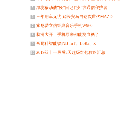
潍坊移动战“疫”日记∣“疫”线通信守护者
5
三年用车无忧 购长安马自达次世代MAZD
6
索尼爱立信经典音乐手机W960i
7
脑洞大开，手机原来都能测血糖了
8
帝耐科智能锁|NB-IoT、LoRa、Z
9
2019双十一最后2天超级红包攻略汇总
10