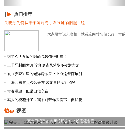
热门推荐
关晓彤为何从来不留刘海，看到她的旧照，这
大家经常说夫妻相，就说这两对情侣长得非常的相似
▪
饿了么？食物的时尚包袋值得拥有！
▪
王子异封面大片 诠释复古风造型多变潜力无
▪
被《安家》里的老洋房惊呆？上海这些百年别
▪
上海22家景点今起开放 鼓励景区实行预约
▪
青春易逝，但是自信永在
▪
武大的樱花开了，我不能带你去看它，但我能
热点
视图
完美日记真的有网传那么好？粉底液假面，小