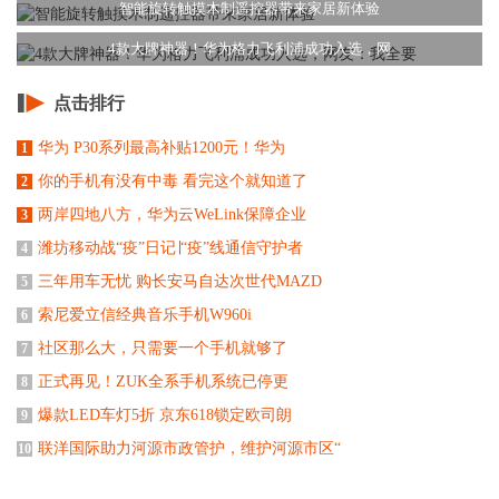
智能旋转触摸木制遥控器带来家居新体验
4款大牌神器！华为格力飞利浦成功入选，网
点击排行
华为 P30系列最高补贴1200元！华为
1
你的手机有没有中毒 看完这个就知道了
2
两岸四地八方，华为云WeLink保障企业
3
潍坊移动战“疫”日记∣“疫”线通信守护者
4
三年用车无忧 购长安马自达次世代MAZD
5
索尼爱立信经典音乐手机W960i
6
社区那么大，只需要一个手机就够了
7
正式再见！ZUK全系手机系统已停更
8
爆款LED车灯5折 京东618锁定欧司朗
9
联洋国际助力河源市政管护，维护河源市区“
10