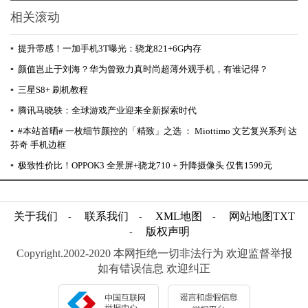
相关滚动
▪
提升带感！一加手机3T曝光：骁龙821+6G内存
▪
颜值岂止于刘海？华为曾致力真时尚超薄外观手机，有谁记得？
▪
三星S8+ 刷机教程
▪
腾讯马晓轶：全球游戏产业迎来全新探索时代
▪
#本站首晒# 一枚细节颜控的「精致」之选 ： Miottimo 文艺复兴系列 达
芬奇 手机边框
▪
极致性价比！OPPOK3 全景屏+骁龙710 + 升降摄像头 仅售1599元
关于我们
联系我们
XML地图
网站地图
TXT
-
-
-
版权声明
-
Copyright.2002-2020 本网拒绝一切非法行为 欢迎监督举报
如有错误信息 欢迎纠正