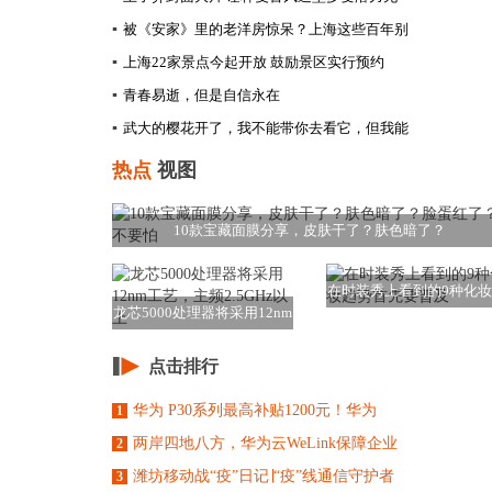
▪
被《安家》里的老洋房惊呆？上海这些百年别
▪
上海22家景点今起开放 鼓励景区实行预约
▪
青春易逝，但是自信永在
▪
武大的樱花开了，我不能带你去看它，但我能
热点
视图
10款宝藏面膜分享，皮肤干了？肤色暗了？
在时装秀上看到的9种化
龙芯5000处理器将采用12nm
势首先要普及
工艺，主
点击排行
华为 P30系列最高补贴1200元！华为
1
两岸四地八方，华为云WeLink保障企业
2
潍坊移动战“疫”日记∣“疫”线通信守护者
3