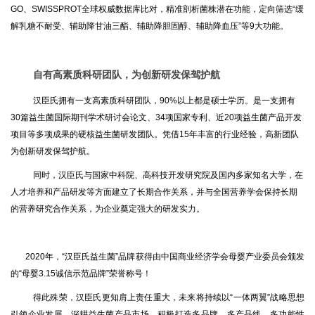
GO、SWISSPROT全球权威数据库比对，精准剖析菌株潜在功能，定向筛选“缓
解乳糖不耐受、辅助降甘油三酯、辅助降胆固醇、辅助降血压”等9大功能。
自有
高素质科研团队
，为创新研发
保驾护航
汉臣氏拥有一支高素质科研团队，90%以上都是硕士学历。是一支拥有
30篇益生菌国际期刊学术研讨会论文、34项国家专利、近20项益生菌产品开发
项目等多项成果的硬核益生菌研发团队。凭借15年丰富的行业经验，高新团队
为创新研发保驾护航。
同时，汉臣氏与国家中科院、高科技开发研究院及国内多家知名大学，在
人才培养和产品研发等方面建立了长期合作关系，并与全国营养学会保持长期
的营养研究合作关系，为企业奠定强大的研发实力。
2020年，“汉臣氏益生菌”品牌获得由中国商业经济学会母婴产业委员会颁发
的“母婴3.15诚信示范品牌”荣誉称号！
得此殊荣，汉臣氏更知肩上责任重大，未来将持续以“一体两翼”战略思想
引领企业发展，深耕益生菌产品市场。积极打造多品牌、多产品线、多功能性