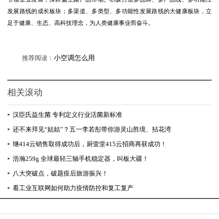
发展路线的成长板块；多渠道、多类型、多功能性发展路线的大健康板块，立
足于健康、生态、高科技理念，为人类健康事业而奋斗。
推荐阅读：
小空调怎么用
相关滚动
▪
汉臣氏益生菌 专利定义行业活菌新标准
▪
还不来拜见“姑姑”？五一李若彤带你游灵山胜境、拈花湾
▪
继414云销售取得成功后，厨壹堂415云招商再获成功！
▪
浩瀚259g 全球最轻三轴手机稳定器，叫板大疆！
▪
八大突破点，破题疫后旅游振兴！
▪
看工业互联网如何助力疫情防控和复工复产