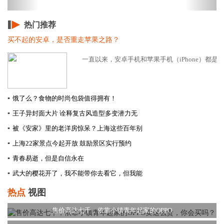
热门推荐
买不起的安卓，是否重走苹果之路？
一直以来，安卓手机和苹果手机（iPhone）都是分
▪
饿了么？食物的时尚包袋值得拥有！
▪
王子异封面大片 诠释复古风造型多变潜力无
▪
被《安家》里的老洋房惊呆？上海这些百年别
▪
上海22家景点今起开放 鼓励景区实行预约
▪
青春易逝，但是自信永在
▪
武大的樱花开了，我不能带你去看它，但我能
热点
视图
售价高达七千，依靠小镇青年起家的OPPO