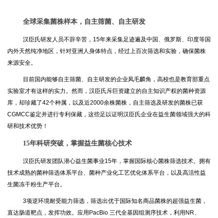
全球采集菌株样本，自主筛菌、自主研发
汉臣氏研发人员不辞辛苦，15年来采集足迹遍及中国、俄罗斯、印度等国
内外天然纯净地区，针对亚洲人身体特点，经过上百次筛选和实验，确保菌株
来源安全。
目前国内能够自主筛菌、自主研发的企业凤毛麟角，高校也是教育部重点
实验室才有这样的实力。然而，汉臣氏斥巨资建立的自主知识产权的菌种资源
库，却珍藏了42个种属，以及近2000余株菌株，自主筛选及研发的菌株已获
CGMCC鉴定并进行专利保藏，这些足以证明汉臣氏企业在益生菌领域强大的科
研和技术优势！
15年科研突破，掌握益生菌核心技术
汉臣氏研发团队潜心益生菌事业15年，掌握国际核心菌株筛选技术。拥有
技术成熟的菌种筛选体系平台、菌种产业化工艺优化体系平台，以及高活性益
生菌冻干粉生产平台。
3项逆环境耐受能力筛选，筛选出优于国际知名商品菌株的超强益生菌，
直达肠道靶点，发挥功效。应用PacBio 三代全基因组测序技术，利用NR、