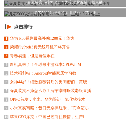
春夏装卖不掉怎么办？海宁潮牌服装老板直播
龙芯5000处理器将采用12nm工艺，主
点击排行
华为 P30系列最高补贴1200元！华为
1
荣耀FlyPods3真无线耳机即将开售：
2
青春易逝，但是自信永在
3
新机真来了！全球最小游戏本GPDWinM
4
技术福利帖：Android智能家居学习教
5
女神44岁！细数赵薇背后的男闺蜜们，黄晓
6
春夏装卖不掉怎么办？海宁潮牌服装老板直播
7
OPPO首发，小米、华为跟进：氮化镓技术
8
小米真实写照：昔日无奈捧红米，“而今迈步
9
苹果CEO库克：中国已控制住疫情，生产i
10