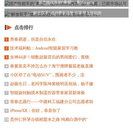
国产性能车的“希望”，配Alcantar
“解放双手”成消费新趋势 你家用上智能家
点击排行
青春易逝，但是自信永在
1
技术福利帖：Android智能家居学习教
2
女神44岁！细数赵薇背后的男闺蜜们，黄晓
3
春夏装卖不掉怎么办？海宁潮牌服装老板直播
4
小区停了台“电动SUV”，围观者不少，没
5
赵薇生日，老同学陈坤黄晓明送祝福，杨子姗
6
智能旋转触摸木制遥控器带来家居新体验
7
青春志愿行——中建科工福建分公司志愿者助
8
iPhoneXR：你好，恭喜你了
9
贵州仁怀茅台镇稻盟水之曲 纯粮白酒中的“
10