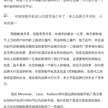
有约必到的社交平台。
既能献身共享，还能享受共享，在城市的最后一公里，每天都有成
千上万的用户在约虾上面进行邀约。而这种线上邀约，线下赴约，并且成
功赴约还能领取高额赏金的新型约会模式也在一二线城市广受单身白领以
及宅男们的喜爱，甚至约在酒店也有女性欣然赴约。但是这真的符合当代
年轻人的爱情观吗？它真的靠谱吗？我们不知道，这需要靠时间来验证。
但是，如今看来，社交的确是一个吸引人的领域。但话又说回来，在印度
品牌大行其道的时候，印度智能手机其实也是 OEM贴牌的，负责代工的
依然是国内企业，现在国内品牌大打出手，本土手机品牌已经失去了竞争
力。
现在 Micromax、 Lava、 Karbonn等印度品牌的智能手机厂商主要
以5000卢比(约1000卢比)为目标市场，他们在线下渠道方面表现也很好，
近几年在智能电视等领域也取得了一些成功。