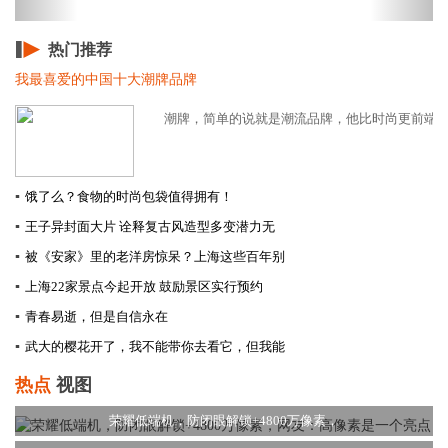
热门推荐
我最喜爱的中国十大潮牌品牌
潮牌，简单的说就是潮流品牌，他比时尚更前端，其
▪
饿了么？食物的时尚包袋值得拥有！
▪
王子异封面大片 诠释复古风造型多变潜力无
▪
被《安家》里的老洋房惊呆？上海这些百年别
▪
上海22家景点今起开放 鼓励景区实行预约
▪
青春易逝，但是自信永在
▪
武大的樱花开了，我不能带你去看它，但我能
热点
视图
荣耀低端机，防闭眼解锁+4800万像素，