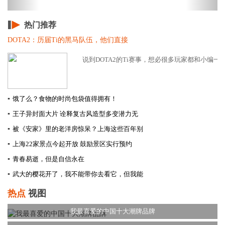
热门推荐
DOTA2：历届Ti的黑马队伍，他们直接
说到DOTA2的Ti赛事，想必很多玩家都和小编一样
▪
饿了么？食物的时尚包袋值得拥有！
▪
王子异封面大片 诠释复古风造型多变潜力无
▪
被《安家》里的老洋房惊呆？上海这些百年别
▪
上海22家景点今起开放 鼓励景区实行预约
▪
青春易逝，但是自信永在
▪
武大的樱花开了，我不能带你去看它，但我能
热点
视图
我最喜爱的中国十大潮牌品牌