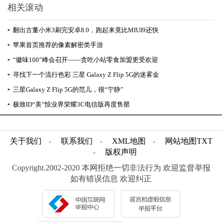
相关滚动
▪
翻出古董小米3刷完安卓8.0，跑起来竟比MIUI9还快
▪
苹果首页推荐的像素解密类手游
▪
“徽味100”峰会召开——贪吃小站零食加盟更受欢迎
▪
寻找下一个流行色彩 三星 Galaxy Z Flip 5G的迷雾金
▪
三星Galaxy Z Flip 5G的范儿，很“宁静”
▪
极致ID“美”惊业界荣耀3C电信版再度售罄
关于我们
联系我们
XML地图
网站地图
TXT
-
-
-
版权声明
-
Copyright.2002-2020 本网拒绝一切非法行为 欢迎监督举报
如有错误信息 欢迎纠正