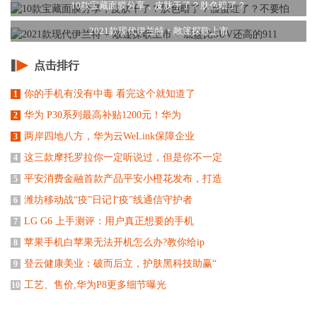
10款宝藏面膜分享，皮肤干了？肤色暗了？
2021款现代伊兰特 + ​敞篷探歌上市
点击排行
你的手机有没有中毒 看完这个就知道了
1
华为 P30系列最高补贴1200元！华为
2
两岸四地八方，华为云WeLink保障企业
3
这三款摩托罗拉你一定听说过，但是你不一定
4
平安消费金融首款产品平安小橙花发布，打造
5
潍坊移动战“疫”日记∣“疫”线通信守护者
6
LG G6 上手测评：用户真正想要的手机
7
苹果手机白苹果无法开机怎么办?教你给ip
8
登云健康美业：破而后立，护肤黑科技助赢“
9
工艺、售价,华为P8更多细节曝光
10