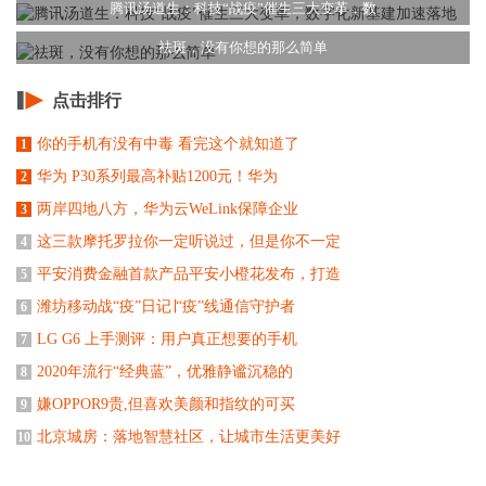
腾讯汤道生：科技“战疫”催生三大变革，数
祛斑，没有你想的那么简单
点击排行
你的手机有没有中毒 看完这个就知道了
1
华为 P30系列最高补贴1200元！华为
2
两岸四地八方，华为云WeLink保障企业
3
这三款摩托罗拉你一定听说过，但是你不一定
4
平安消费金融首款产品平安小橙花发布，打造
5
潍坊移动战“疫”日记∣“疫”线通信守护者
6
LG G6 上手测评：用户真正想要的手机
7
2020年流行“经典蓝”，优雅静谧沉稳的
8
嫌OPPOR9贵,但喜欢美颜和指纹的可买
9
北京城房：落地智慧社区，让城市生活更美好
10