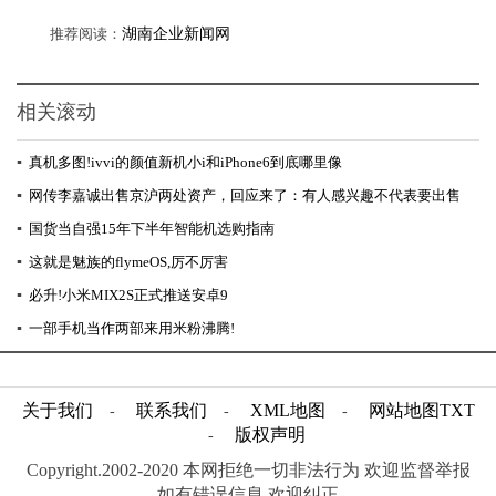
推荐阅读：
湖南企业新闻网
相关滚动
▪
真机多图!ivvi的颜值新机小i和iPhone6到底哪里像
▪
网传李嘉诚出售京沪两处资产，回应来了：有人感兴趣不代表要出售
▪
国货当自强15年下半年智能机选购指南
▪
这就是魅族的flymeOS,厉不厉害
▪
必升!小米MIX2S正式推送安卓9
▪
一部手机当作两部来用米粉沸腾!
关于我们
联系我们
XML地图
网站地图
TXT
-
-
-
版权声明
-
Copyright.2002-2020 本网拒绝一切非法行为 欢迎监督举报
如有错误信息 欢迎纠正