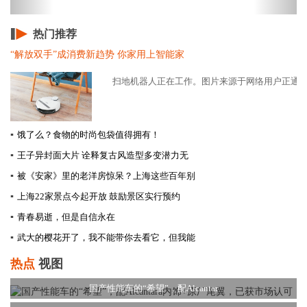
热门推荐
“解放双手”成消费新趋势 你家用上智能家
扫地机器人正在工作。图片来源于网络用户正通过手
▪
饿了么？食物的时尚包袋值得拥有！
▪
王子异封面大片 诠释复古风造型多变潜力无
▪
被《安家》里的老洋房惊呆？上海这些百年别
▪
上海22家景点今起开放 鼓励景区实行预约
▪
青春易逝，但是自信永在
▪
武大的樱花开了，我不能带你去看它，但我能
热点
视图
国产性能车的“希望”，配Alcantar