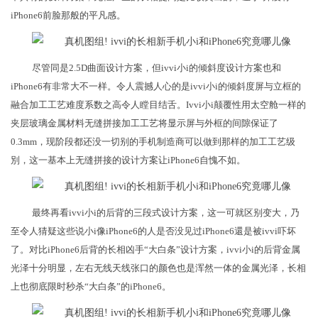
iPhone6前脸那般的平凡感。
尽管同是2.5D曲面设计方案，但ivvi小i的倾斜度设计方案也和
iPhone6有非常大不一样。令人震撼人心的是ivvi小i的倾斜度屏与立框的
融合加工工艺难度系数之高令人瞠目结舌。Ivvi小i颠覆性用太空舱一样的
夹层玻璃金属材料无缝拼接加工工艺将显示屏与外框的间隙保证了
0.3mm，现阶段都还没一切别的手机制造商可以做到那样的加工工艺级
別，这一基本上无缝拼接的设计方案让iPhone6自愧不如。
最终再看ivvi小i的后背的三段式设计方案，这一可就区别变大，乃
至令人猜疑这些说小i像iPhone6的人是否没见过iPhone6還是被ivvi吓坏
了。对比iPhone6后背的长相凶手“大白条”设计方案，ivvi小i的后背金属
光泽十分明显，左右无线天线张口的颜色也是浑然一体的金属光泽，长相
上也彻底限时秒杀“大白条”的iPhone6。