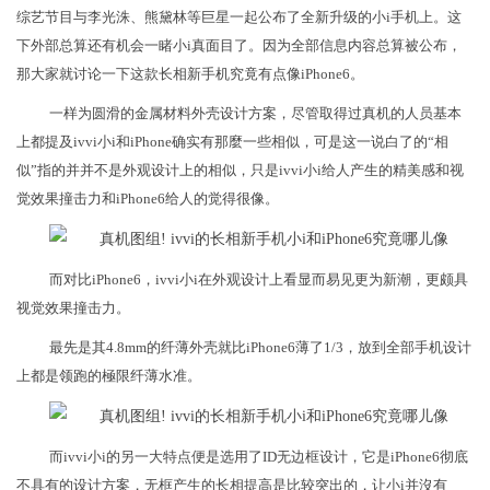
综艺节目与李光洙、熊黛林等巨星一起公布了全新升级的小i手机上。这
下外部总算还有机会一睹小i真面目了。因为全部信息内容总算被公布，
那大家就讨论一下这款长相新手机究竟有点像iPhone6。
一样为圆滑的金属材料外壳设计方案，尽管取得过真机的人员基本
上都提及ivvi小i和iPhone确实有那麼一些相似，可是这一说白了的“相
似”指的并并不是外观设计上的相似，只是ivvi小i给人产生的精美感和视
觉效果撞击力和iPhone6给人的觉得很像。
而对比iPhone6，ivvi小i在外观设计上看显而易见更为新潮，更颇具
视觉效果撞击力。
最先是其4.8mm的纤薄外壳就比iPhone6薄了1/3，放到全部手机设计
上都是领跑的極限纤薄水准。
而ivvi小i的另一大特点便是选用了ID无边框设计，它是iPhone6彻底
不具有的设计方案，无框产生的长相提高是比较突出的，让小i并沒有